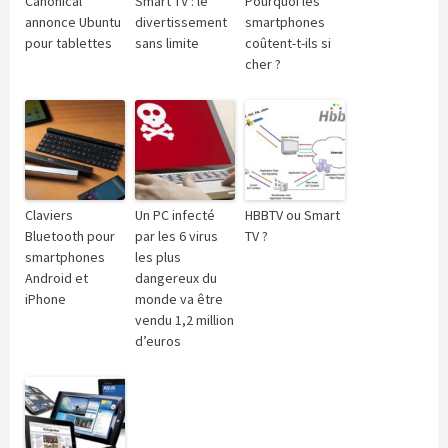
Canonical
Smart TV : le
Pourquoi les
annonce Ubuntu
divertissement
smartphones
pour tablettes
sans limite
coûtent-t-ils si
cher ?
Claviers
Un PC infecté
HBBTV ou Smart
Bluetooth pour
par les 6 virus
TV ?
smartphones
les plus
Android et
dangereux du
iPhone
monde va être
vendu 1,2 million
d’euros