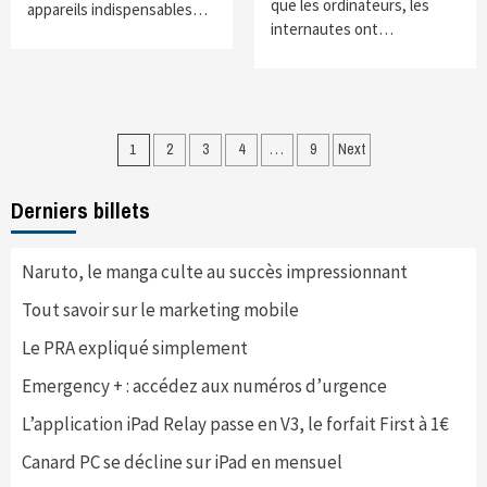
que les ordinateurs, les
appareils indispensables…
internautes ont…
Navigation
1
2
3
4
…
9
Next
des
Derniers billets
articles
Naruto, le manga culte au succès impressionnant
Tout savoir sur le marketing mobile
Le PRA expliqué simplement
Emergency + : accédez aux numéros d’urgence
L’application iPad Relay passe en V3, le forfait First à 1€
Canard PC se décline sur iPad en mensuel