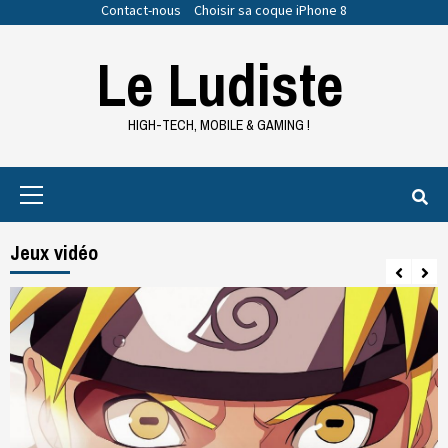
Skip
Contact-nous
Choisir sa coque iPhone 8
to
Le Ludiste
content
HIGH-TECH, MOBILE & GAMING !
Primary
Menu
Jeux vidéo