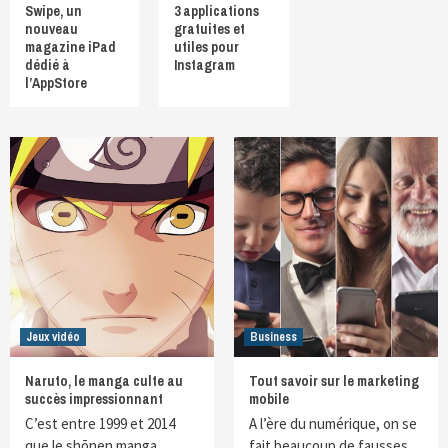
Swipe, un
3 applications
nouveau
gratuites et
magazine iPad
utiles pour
dédié à
Instagram
l’AppStore
Jeux vidéo
Business
Naruto, le manga culte au
Tout savoir sur le marketing
succès impressionnant
mobile
C’est entre 1999 et 2014
A l’ère du numérique, on se
que le shōnen manga
fait beaucoup de fausses