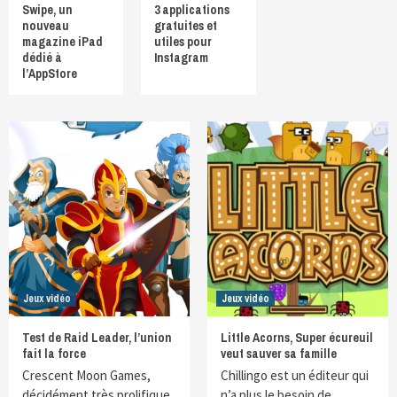
Swipe, un
3 applications
nouveau
gratuites et
magazine iPad
utiles pour
dédié à
Instagram
l’AppStore
Jeux vidéo
Jeux vidéo
Test de Raid Leader, l’union
Little Acorns, Super écureuil
fait la force
veut sauver sa famille
Crescent Moon Games,
Chillingo est un éditeur qui
décidément très prolifique
n’a plus le besoin de