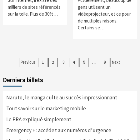
Sur Internet, il existe des
Actuellement, beaucoup de
milliers de sites référencés
gens utilisent un
sur la toile. Plus de 30%…
vidéoprojecteur, et ce pour
de multiples raisons.
Certains se…
Navigation
Previous
1
2
3
4
5
…
9
Next
des
Derniers billets
articles
Naruto, le manga culte au succès impressionnant
Tout savoir sur le marketing mobile
Le PRA expliqué simplement
Emergency + : accédez aux numéros d’urgence