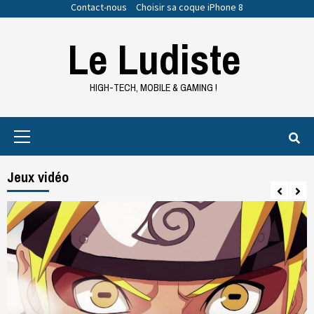
Skip
Contact-nous
Choisir sa coque iPhone 8
to
Le Ludiste
content
HIGH-TECH, MOBILE & GAMING !
Primary
Menu
Jeux vidéo