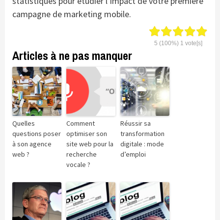
statistiques pour étudier l’impact de votre première
campagne de marketing mobile.
5
(100%)
1
vote[s]
Articles à ne pas manquer
Quelles
Comment
Réussir sa
questions poser
optimiser son
transformation
à son agence
site web pour la
digitale : mode
web ?
recherche
d’emploi
vocale ?