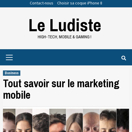
Skip
Contact-nous
Choisir sa coque iPhone 8
to
Le Ludiste
content
HIGH-TECH, MOBILE & GAMING !
Primary
Menu
Business
Tout savoir sur le marketing
mobile