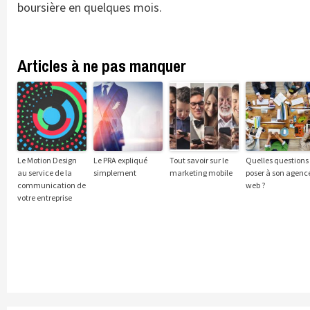
boursière en quelques mois.
Articles à ne pas manquer
Le Motion Design
Le PRA expliqué
Tout savoir sur le
Quelles questions
au service de la
simplement
marketing mobile
poser à son agenc
communication de
web ?
votre entreprise
Continue
Reading