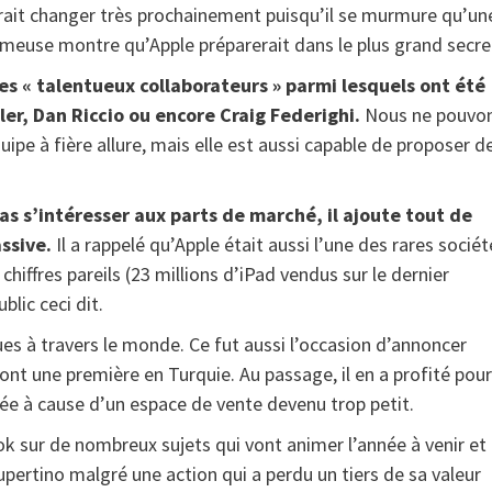
urrait changer très prochainement puisqu’il se murmure qu’un
fameuse montre qu’Apple préparerait dans le plus grand secre
s « talentueux collaborateurs » parmi lesquels ont été
ller, Dan Riccio ou encore Craig Federighi.
Nous ne pouvo
pe à fière allure, mais elle est aussi capable de proposer d
as s’intéresser aux parts de marché, il ajoute tout de
ssive.
Il a rappelé qu’Apple était aussi l’une des rares sociét
hiffres pareils (23 millions d’iPad vendus sur le dernier
blic ceci dit.
es à travers le monde. Ce fut aussi l’occasion d’annoncer
dont une première en Turquie. Au passage, il en a profité pour
née à cause d’un espace de vente devenu trop petit.
k sur de nombreux sujets qui vont animer l’année à venir et
upertino malgré une action qui a perdu un tiers de sa valeur