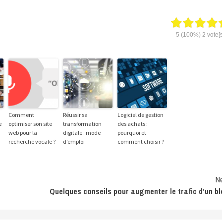
5
(100%)
2
vote[s
Comment
Réussir sa
Logiciel de gestion
e
optimiser son site
transformation
des achats :
web pour la
digitale : mode
pourquoi et
recherche vocale ?
d’emploi
comment choisir ?
N
Quelques conseils pour augmenter le trafic d’un b