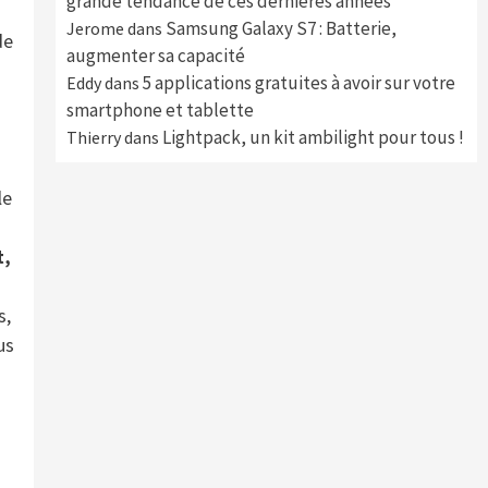
grande tendance de ces dernières années
Samsung Galaxy S7 : Batterie,
Jerome
dans
de
augmenter sa capacité
5 applications gratuites à avoir sur votre
Eddy
dans
smartphone et tablette
Lightpack, un kit ambilight pour tous !
Thierry
dans
le
t,
s,
us