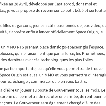
 fixée au 28 Avril, développé par Castleprod, dont moi et
s, je vous propose de revenir sur ce petit bébé et surtout s
 filles et garçons, jeunes actifs passionnés de jeux vidéo, d
ité, s’apprête enfin à lancer officiellement Space Origin, le
 est un MMO RTS prenant place danslogo-spaceorigin l’espace,
Colosses, qui ne raisonnent que par la force, les Prométhées,
e des dernières avancés technologiques les plus folles.
e partie importante, puisqu’elle vous permettra de trouver
Space Origin est aussi un MMO et vous permettra d’interagi
 pourrez échanger, commercer ou bien vous battre.
ra d’élire un joueur au poste de Gouverneur tous les mois. Le
sorerie qui permettra de recruter une armée, de renflouer le
rançons. Le Gouverneur sera également chargé d’élire des