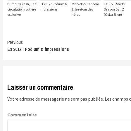
Burnout Crash, une
E3 2017 : Podium &
Marvel VS Capcom
TOP 5 T-Shirts
circulation routière
impressions
2, le retour des
Dragon Ball Z
explosive
héros
(Goku Shop) !
Continue
Previous
E3 2017 : Podium & impressions
Reading
Laisser un commentaire
Votre adresse de messagerie ne sera pas publiée.
Les champs o
Commentaire