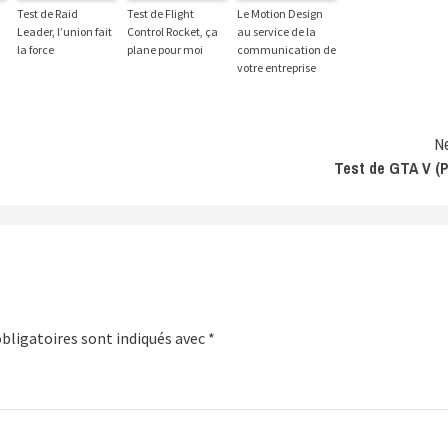
Test de Raid
Test de Flight
Le Motion Design
Leader, l’union fait
Control Rocket, ça
au service de la
la force
plane pour moi
communication de
votre entreprise
N
Test de GTA V (
bligatoires sont indiqués avec
*