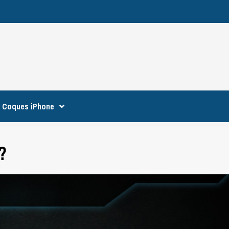
Coques iPhone
?