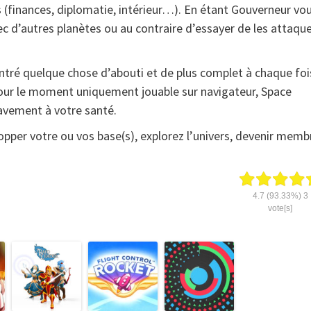
s (finances, diplomatie, intérieur…). En étant Gouverneur vo
ec d’autres planètes ou au contraire d’essayer de les attaqu
ontré quelque chose d’abouti et de plus complet à chaque foi
our le moment uniquement jouable sur navigateur, Space
ravement à votre santé.
opper votre ou vos base(s), explorez l’univers, devenir memb
4.7
(93.33%)
3
vote[s]