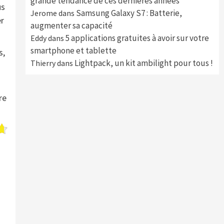
grande tendance de ces dernières années
us
Samsung Galaxy S7 : Batterie,
Jerome
dans
er
augmenter sa capacité
5 applications gratuites à avoir sur votre
Eddy
dans
smartphone et tablette
s,
Lightpack, un kit ambilight pour tous !
Thierry
dans
re